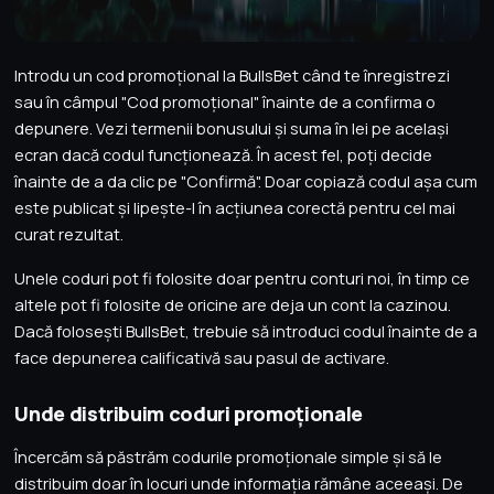
Introdu un cod promoțional la BullsBet când te înregistrezi
sau în câmpul "Cod promoțional" înainte de a confirma o
depunere. Vezi termenii bonusului și suma în lei pe același
ecran dacă codul funcționează. În acest fel, poți decide
înainte de a da clic pe "Confirmă". Doar copiază codul așa cum
este publicat și lipește-l în acțiunea corectă pentru cel mai
curat rezultat.
Unele coduri pot fi folosite doar pentru conturi noi, în timp ce
altele pot fi folosite de oricine are deja un cont la cazinou.
Dacă folosești BullsBet, trebuie să introduci codul înainte de a
face depunerea calificativă sau pasul de activare.
Unde distribuim coduri promoționale
Încercăm să păstrăm codurile promoționale simple și să le
distribuim doar în locuri unde informația rămâne aceeași. De