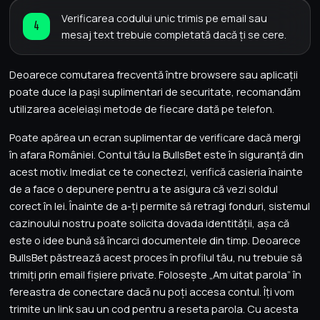
Verificarea codului unic trimis pe email sau
mesaj text trebuie completată dacă ți se cere.
Deoarece comutarea frecventă între browsere sau aplicații
poate duce la pași suplimentari de securitate, recomandăm
utilizarea aceleiași metode de fiecare dată pe telefon.
Poate apărea un ecran suplimentar de verificare dacă mergi
în afara României. Contul tău la BullsBet este în siguranță din
acest motiv. Imediat ce te conectezi, verifică casieria înainte
de a face o depunere pentru a te asigura că vezi soldul
corect în lei. Înainte de a-ți permite să retragi fonduri, sistemul
cazinoului nostru poate solicita dovada identității, așa că
este o idee bună să încarci documentele din timp. Deoarece
BullsBet păstrează acest proces în profilul tău, nu trebuie să
trimiți prin email fișiere private. Folosește „Am uitat parola” în
fereastra de conectare dacă nu poți accesa contul. Îți vom
trimite un link sau un cod pentru a reseta parola. Cu acesta