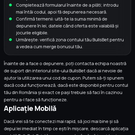
Completează formularul înainte de a plăti; introdu
mai întâi codul, apoi fă depunerea necesară.
Confirmă termenii: uită-te la suma minimă de
depunere în lei, datele când oferta este valabilă și
jocurile eligibile.
Urmărește: verifică zona contului tău BullsBet pentru
a vedea cum merge bonusul tău.
Înainte de a face o depunere, poți contacta echipa noastră
de suport din interiorul site-ului BullsBet dacă ai nevoie de
ajutor la utilizarea unui cod de cupon. Putem să-ți spunem
dacă codul funcționează, dacă este disponibil pentru contul
tău din România și exact ce pași trebuie să faci în cazinou
pentru a-l face să funcționeze.
Aplicație Mobilă
Dacă vrei să te conectezi mai rapid, să joci mai bine și să
depui lei imediat în timp ce ești în mișcare, descarcă aplicația