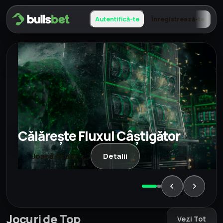
Autentifică-te
Înregistrează-te
Călărește Fluxul Câștigător
Joacă Acum
Detalii
Jocuri de Top
Vezi Tot