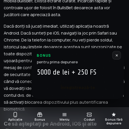
mobilă BullsBet. Există ecrane curate, încărcări rapide și
controale ușor de folosit în BullsBet deoarece asta vor
jucătorii care apreciază asta.
Dacă doriți să jucați imediat, utilizați aplicația noastră
Android. Dacă sunteți pe iOS, navigați la joc prin Safari sau
Chrome. De la telefon la computer, nu veți pierde soldul,
istoricul sau limitele deoarece acestea sunt sincronizate pe
toate dispozitivele. Plata și configurarea contului în leu este
BONUS
ușoară pentru jucătorii din România deoarece veți vedea un
pentru prima depunere
mesaj de confirmare înainte de a face orice. Aceleași verificări
5000 de lei + 250 FS
de securitate sunt efectuate pe mobil ca și pe desktop, deci
când vă conectați de pe un dispozitiv nou, vi se poate cere să
Înregistrează-te
vă dovediți identitatea din nou. Pentru acces mai sigur la
contul dvs. de cazinou, dacă partajați un telefon, vă sugerăm
să activați blocarea dispozitivului plus autentificarea
biometrică.
Aplicație
Bonus
Meniu
Coduri
Bonus fără
Ce să așteptați pe Android, iOS și alte
depunere