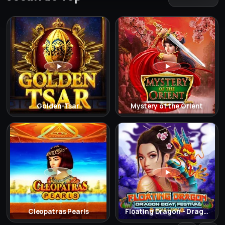
Golden-Tsar
Mystery of the Orient
Cleopatras Pearls
Floating Dragon - Dragon Boa