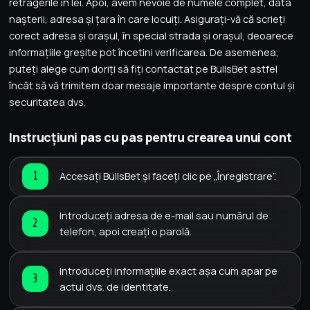
retragerile în lei. Apoi, avem nevoie de numele complet, data
nașterii, adresa și țara în care locuiți. Asigurați-vă că scrieți
corect adresa și orașul, în special strada și orașul, deoarece
informațiile greșite pot încetini verificarea. De asemenea,
puteți alege cum doriți să fiți contactat pe BullsBet astfel
încât să vă trimitem doar mesaje importante despre contul și
securitatea dvs.
Instrucțiuni pas cu pas pentru crearea unui cont
Accesați BullsBet și faceți clic pe „Înregistrare”.
Introduceți adresa de e-mail sau numărul de
telefon, apoi creați o parolă.
Introduceți informațiile exact așa cum apar pe
actul dvs. de identitate.