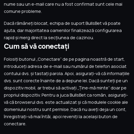
nume sau un e-mail care nu a fost confirmat sunt cele mai
comune probleme.
Dacă rămâneți blocat, echipa de suport BullsBet vă poate
ajuta, dar majoritatea oamenilor finalizează configurarea
rapid și merg direct la secțiunea de cazinou.
Cum să vă conectați
Folosiți butonul „Conectare” de pe pagina noastră de start,
introduceți adresa de e-mail sau numărul de telefon asociat
contului dvs. și tastați parola. Apoi, asigurați-vă că informațiile
dvs. sunt corecte înainte de a depune lei. Dacă sunteți pe un
dispozitiv mobil, ar trebui să activați „Ține-mă minte” doar pe
propriul dispozitiv. Pentru a juca BullsBet ca român, asigurați-
vă că browserul dvs. este actualizat și că modulele cookie ale
domeniului nostru sunt permise. Dacă nu aveți deja un cont,
înregistrați-vă mai întâi, apoi reveniți la același buton de
conectare.