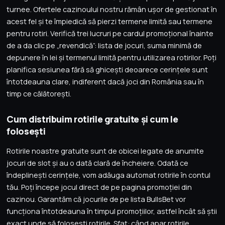
turnee. Ofertele cazinoului nostru rămân ușor de gestionat în
acest fel și te împiedică să pierzi termene limită sau termene
pentru rotiri. Verifică trei lucruri pe cardul promoțional înainte
de a da clic pe „revendică”: lista de jocuri, suma minimă de
depunere în lei și termenul limită pentru utilizarea rotirilor. Poți
planifica sesiunea fără să ghicești deoarece cerințele sunt
întotdeauna clare, indiferent dacă joci din România sau în
timp ce călătorești.
Cum distribuim rotirile gratuite și cum le
folosești
Rotirile noastre gratuite sunt de obicei legate de anumite
jocuri de slot și au o dată clară de încheiere. Odată ce
îndeplinești cerințele, vom adăuga automat rotirile în contul
tău. Poți începe jocul direct de pe pagina promoției din
cazinou. Garantăm că jocurile de pe lista BullsBet vor
funcționa întotdeauna în timpul promoțiilor, astfel încât să știi
exact unde să folosești rotirile. Sfat: când apar rotirile,