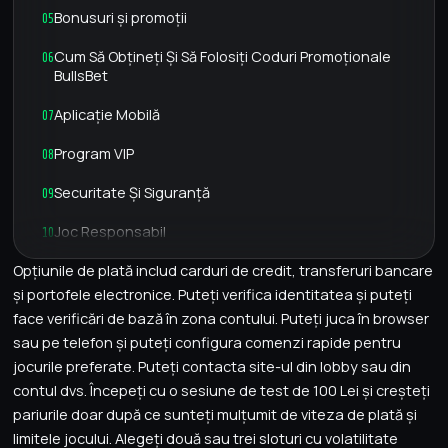
Bonusuri și promoții
05
Cum Să Obțineți Și Să Folosiți Coduri Promoționale
06
BullsBet
Aplicație Mobilă
07
Program VIP
08
Securitate Și Siguranță
09
Joc Responsabil
10
Opțiunile de plată includ carduri de credit, transferuri bancare
Întrebări frecvente
11
și portofele electronice. Puteți verifica identitatea și puteți
face verificări de bază în zona contului. Puteți juca în browser
sau pe telefon și puteți configura comenzi rapide pentru
jocurile preferate. Puteți contacta site-ul din lobby sau din
contul dvs. Începeți cu o sesiune de test de 100 Lei și creșteți
pariurile doar după ce sunteți mulțumit de viteza de plată și
limitele jocului. Alegeți două sau trei sloturi cu volatilitate